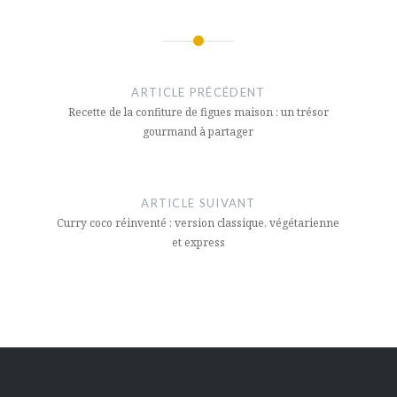
Navigation
de
ARTICLE PRÉCÉDENT
l’article
Recette de la confiture de figues maison : un trésor
gourmand à partager
ARTICLE SUIVANT
Curry coco réinventé : version classique, végétarienne
et express