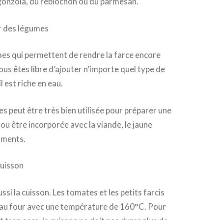
onzola, du reblochon ou du parmesan.
air des légumes
mes qui permettent de rendre la farce encore
ous êtes libre d’ajouter n’importe quel type de
l est riche en eau.
es peut être très bien utilisée pour préparer une
ou être incorporée avec la viande, le jaune
diments.
cuisson
ssi la cuisson. Les tomates et les petits farcis
e au four avec une température de 160°C. Pour