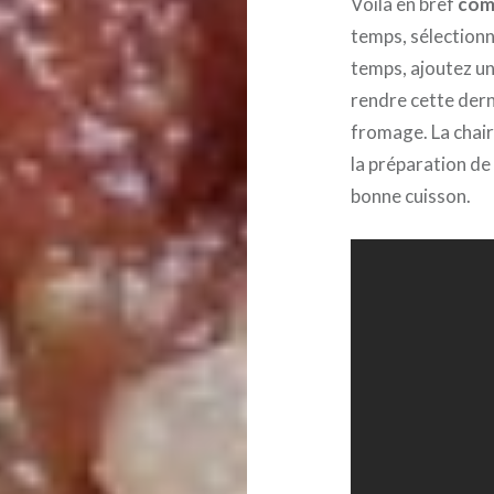
Voilà en bref
co
temps, sélectionne
temps, ajoutez un
rendre cette dern
fromage. La chair
la préparation de
bonne cuisson.