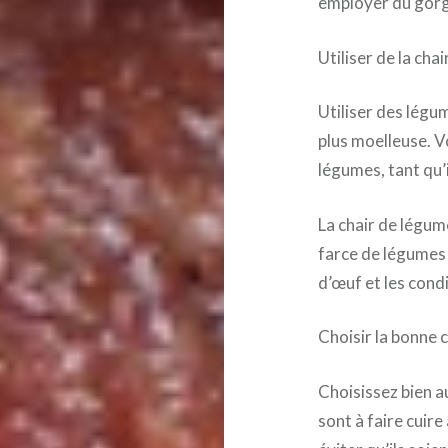
employer du gorg
Utiliser de la ch
Utiliser des légu
plus moelleuse. V
légumes, tant qu’i
La chair de légum
farce de légumes 
d’œuf et les con
Choisir la bonne 
Choisissez bien au
sont à faire cuir