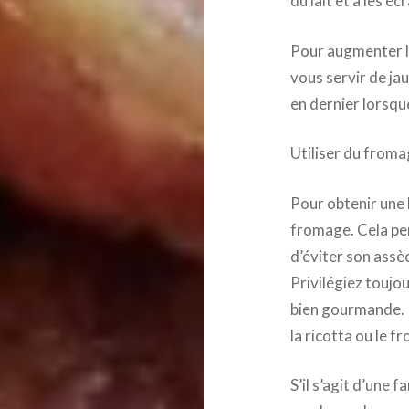
du lait et à les é
Pour augmenter l
vous servir de ja
en dernier lorsqu
Utiliser du from
Pour obtenir une b
fromage. Cela per
d’éviter son assè
Privilégiez toujo
bien gourmande. P
la ricotta ou le 
S’il s’agit d’une 