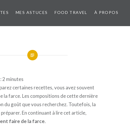
TTES
MES ASTUCES
FOOD TRAVEL
À PROPOS
 :
2
minutes
parez certaines recettes, vous avez souvent
de la farce. Les compositions de cette dernière
on du goût que vous recherchez. Toutefois, la
 préparer. En continuant à lire cet article,
nt faire de la farce
.