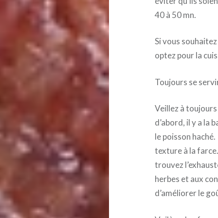
éviter qu’ils soie
40 à 50 mn.
Si vous souhaitez 
optez pour la cuis
Toujours se servi
Veillez à toujours
d’abord, il y a la
le poisson haché.
texture à la farce
trouvez l’exhaust
herbes et aux co
d’améliorer le go