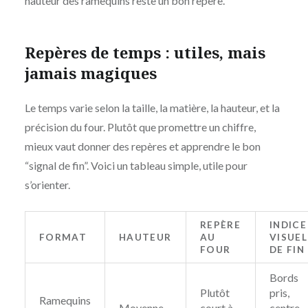
hauteur des ramequins reste un bon repère.
Repères de temps : utiles, mais
jamais magiques
Le temps varie selon la taille, la matière, la hauteur, et la
précision du four. Plutôt que promettre un chiffre,
mieux vaut donner des repères et apprendre le bon
“signal de fin”. Voici un tableau simple, utile pour
s’orienter.
REPÈRE
INDICE
FORMAT
HAUTEUR
AU
VISUEL
FOUR
DE FIN
Bords
Plutôt
pris,
Ramequins
Moyenne
court à
centre