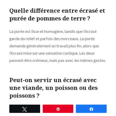
Quelle différence entre écrasé et
purée de pommes de terre ?
La purée est lisse et homogène, tandis que l’écrasé
garde du relief et parfois des morceaux. La purée
demande généralement un travail plus fin, alors que
l’écrasé mise sur une sensation rustique. Les deux
peuvent être crémeux, mais pas avec les mêmes gestes.
Peut-on servir un écrasé avec
une viande, un poisson ou des
poissons ?
Oui : avec une viande rôtie, il capte bien le jus et
Mentions
Tweetez
Épingle
Partagez
légales
supporte une sauce. Avec un poisson, mieux vaut une