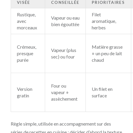
VISÉE
CONSEILLÉE
PRIORITAIRES
Rustique,
Filet
Vapeur ou eau
avec
aromatique,
bien égouttée
morceaux
herbes
Crémeux,
Matière grasse
Vapeur (plus
presque
+ un peu de lait
sec) ou four
purée
chaud
Four ou
Version
Un filet en
vapeur +
gratin
surface
assèchement
Règle simple, utilisée en accompagnement sur des
séries de recettes en cuisine : décider d’abord la texture