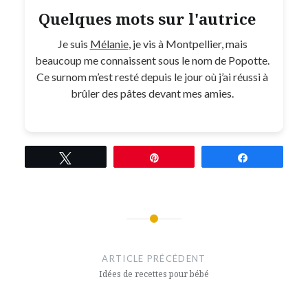
Quelques mots sur l'autrice
Je suis
Mélanie
, je vis à Montpellier, mais
beaucoup me connaissent sous le nom de Popotte.
Ce surnom m’est resté depuis le jour où j’ai réussi à
brûler des pâtes devant mes amies.
Tweetez
Épingle
Partagez
Navigation
de
ARTICLE PRÉCÉDENT
l’article
Idées de recettes pour bébé