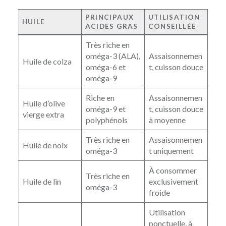
PRINCIPAUX
UTILISATION
HUILE
ACIDES GRAS
CONSEILLÉE
Très riche en
oméga-3 (ALA),
Assaisonnemen
Huile de colza
oméga-6 et
t, cuisson douce
oméga-9
Riche en
Assaisonnemen
Huile d’olive
oméga-9 et
t, cuisson douce
vierge extra
polyphénols
à moyenne
Très riche en
Assaisonnemen
Huile de noix
oméga-3
t uniquement
À consommer
Très riche en
Huile de lin
exclusivement
oméga-3
froide
Utilisation
ponctuelle, à