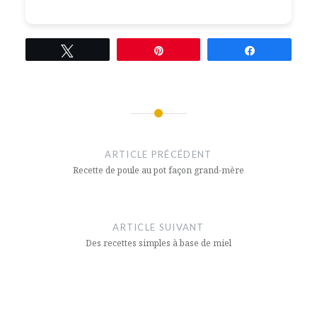
Tweetez
Épingle
Partagez
Navigation
de
ARTICLE PRÉCÉDENT
l’article
Recette de poule au pot façon grand-mère
ARTICLE SUIVANT
Des recettes simples à base de miel